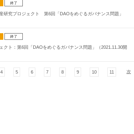
終了
産研究プロジェクト 第6回「DAOをめぐるガバナンス問題」
終了
クト：第6回「DAOをめぐるガバナンス問題」（2021.11.30開
次
4
5
6
7
8
9
10
11