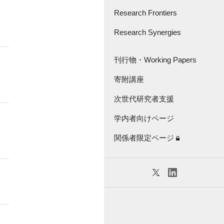
さきがけ・創発的
研究支援事業
Research Frontiers
Great Thinker Series
Research Synergies
論文紹介
Lecture Series
Research Frontiers -'18
座談会・インタビュー
刊行物・Working Papers
Virtual Seminar Series
キャラバン
寄附講座
刊行物
次世代研究者支援
Working Papers
学内者向けページ
KGRI独自の研究補助金
関係者限定ページ
特任教員紹介