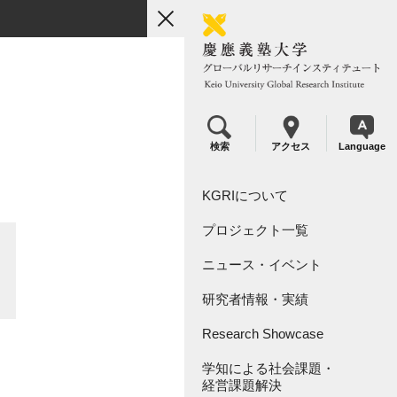
toggle
navigation
検索
アクセス
Language
KGRIについて
プロジェクト一覧
組織概要
ニュース・イベント
リーダーシップ
KGRI研究プロジェクト
研究者情報・実績
KGRI研究指定寄付金につい
KGRI内センター
て
Research Showcase
学知による社会課題・
Research Video Index
経営課題解決