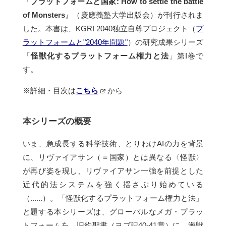
『
プラットフォームと国家: How to settle the battle
of Monsters
』（慶應義塾大学出版会）が刊行されま
した。本書は、KGRI 2040独立自尊プロジェクト（
プ
ラットフォームと"2040年問題"
）の研究成果シリーズ
「
怪獣化するプラットフォーム権力と法
」第I巻で
す。
※詳細・目次は
こちら
から
本シリーズの概要
いま、急成長する科学技術、とりわけAIの力を背景
に、リヴァイアサン（＝国家）とは異なる〈怪獣〉
が再び姿を現し、リヴァイアサン一強を前提とした
近代的法システムを強く揺さぶり始めている
（......）。「怪獣化するプラットフォーム権力と法」
と題する本シリーズは、グローバルなメガ・プラッ
トフォームを、旧約聖書（ヨブ記40-41章）に、海獣