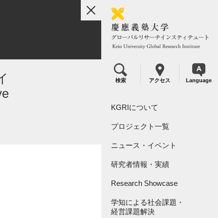
toggle
navigation
レイ
検索
アクセス
Language
ve
KGRIについて
プロジェクト一覧
組織概要
ニュース・イベント
リーダーシップ
KGRI研究プロジェクト
研究者情報・実績
KGRI研究指定寄付金につい
KGRI内センター
て
Research Showcase
学知による社会課題・
Research Video Index
経営課題解決