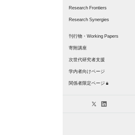
さきがけ・創発的
研究支援事業
Research Frontiers
Great Thinker Series
Research Synergies
論文紹介
Lecture Series
Research Frontiers -'18
座談会・インタビュー
刊行物・Working Papers
Virtual Seminar Series
キャラバン
寄附講座
刊行物
次世代研究者支援
Working Papers
学内者向けページ
KGRI独自の研究補助金
関係者限定ページ
特任教員紹介