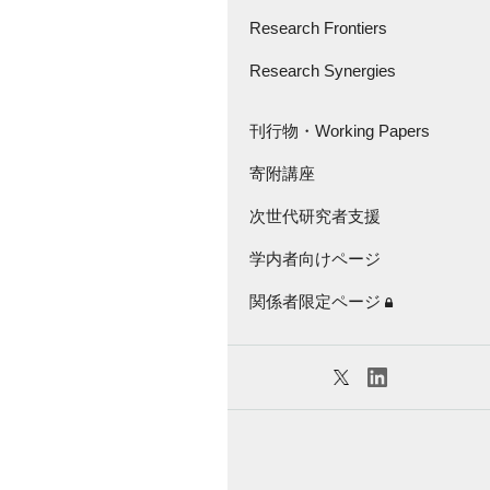
さきがけ・創発的
研究支援事業
Research Frontiers
Great Thinker Series
Research Synergies
論文紹介
Lecture Series
Research Frontiers -'18
座談会・インタビュー
刊行物・Working Papers
Virtual Seminar Series
キャラバン
寄附講座
刊行物
次世代研究者支援
Working Papers
学内者向けページ
KGRI独自の研究補助金
関係者限定ページ
特任教員紹介