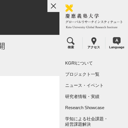
toggle
navigation
開
検索
アクセス
Language
KGRIについて
プロジェクト一覧
組織概要
ニュース・イベント
リーダーシップ
KGRI研究プロジェクト
研究者情報・実績
KGRI研究指定寄付金につい
KGRI内センター
て
Research Showcase
学知による社会課題・
Research Video Index
経営課題解決