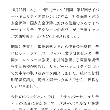
10月13日（木）・14日（金）の2日間、第12回サイバ
ーセキュリティ国際シンポジウム「社会保障・経済
安全保障・国家安全保障における信頼できるサイバ
ーセキュリティアクションの創成」が、三田キャン
パス西校舎ホール他にて開催されました。
開催に先立ち、慶應義塾大学から伊藤公平塾長、デ
イビッド・ファーバー サイバー文明研究センター共
同ディレクター兼教授、村井純教授、手塚悟環境情
報学部教授が挨拶し、サイバーセキュリティについ
ての本学の取り組み等を紹介しました。続いて甘利
明衆議院議員、河野太郎デジタル大臣からご挨拶を
いただきました。
今回のシンポジウムでは、「サイバーセキュリテ
ィ」の議論に焦点を当て、講演やパネルなどを通
じ、日本、米国、英国、イスラエル、EU、オースト