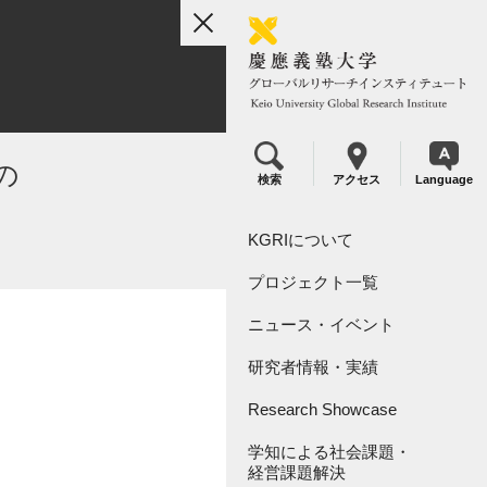
toggle
navigation
の
検索
アクセス
Language
KGRIについて
プロジェクト一覧
組織概要
ニュース・イベント
リーダーシップ
KGRI研究プロジェクト
研究者情報・実績
KGRI研究指定寄付金につい
KGRI内センター
て
Research Showcase
学知による社会課題・
Research Video Index
経営課題解決