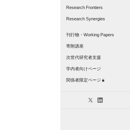
さきがけ・創発的
研究支援事業
Research Frontiers
Great Thinker Series
Research Synergies
論文紹介
Lecture Series
Research Frontiers -'18
座談会・インタビュー
刊行物・Working Papers
Virtual Seminar Series
キャラバン
寄附講座
刊行物
次世代研究者支援
Working Papers
学内者向けページ
KGRI独自の研究補助金
関係者限定ページ
特任教員紹介