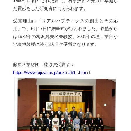
1960年に創立された賞で、科学技術の発展に卓越し
た貢献をした研究者に与えられます。
受賞理由は「リアルハプティクスの創出とその応
用」で、6月17日に贈呈式が行われました。義塾から
は1982年の梅沢純夫名誉教授、2001年の理工学部小
池康博教授に続く3人目の受賞になります。
藤原科学財団 藤原賞受賞者：
https://www.fujizai.or.jp/prize-J51_.htm