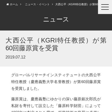
ホーム
ニュース・イベント
大西公平（KGRI特任教授）が第60回藤...
togg
navi
ニュース
大西公平（KGRI特任教授）が第
60回藤原賞を受賞
2019.07.12
グローバルリサーチインスティテュートの大西公平
特任教授（慶應義塾大学名誉教授）が第60回藤原賞
を受賞しました。
藤原賞は、慶應義塾にゆかりの深い藤原銀次郎氏が
私財を寄付して設立した「藤原科学財団」によって