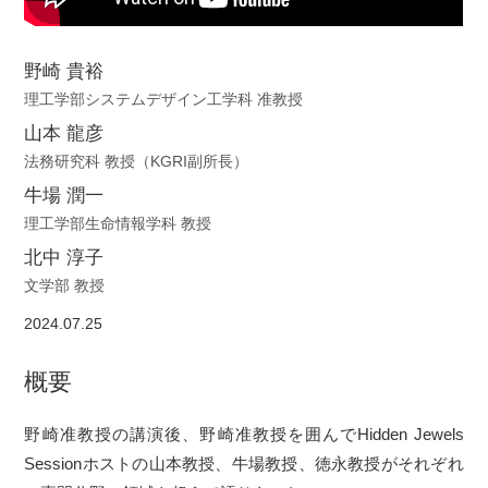
野崎 貴裕
理工学部システムデザイン工学科 准教授
山本 龍彦
法務研究科 教授（KGRI副所長）
牛場 潤一
理工学部生命情報学科 教授
北中 淳子
文学部 教授
2024.07.25
概要
野崎准教授の講演後、野崎准教授を囲んでHidden Jewels
Sessionホストの山本教授、牛場教授、徳永教授がそれぞれ