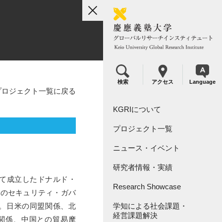
toggle
navigation
検索
アクセス
Language
プロジェクト一覧に戻る
KGRIについて
プロジェクト一覧
組織概要
ニュース・イベント
リーダーシップ
KGRI研究プロジェクト
研究者情報・実績
KGRI研究指定寄付金につい
KGRI内センター
て
って成立したドナルド・
Research Showcase
間のセキュリティ・ガバ
。日米の同盟関係、北
学知による社会課題・
Research Video Index
経営課題解決
の関係、中国との貿易摩