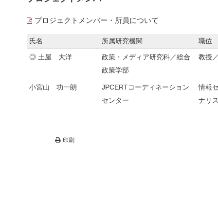
プロジェクトメンバー・所員について
氏名
所属研究機関
職位
◎ 土屋 大洋
政策・メディア研究科／総合
教授
政策学部
小宮山 功一朗
JPCERTコーディネーション
情報
センター
ナリ
印刷