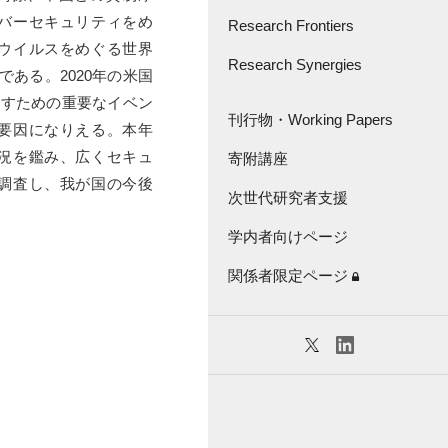
さきがけ・創発的
バーセキュリティをめ
研究支援事業
Research Frontiers
ウイルスをめぐる世界
Great Thinker Series
Research Synergies
論文紹介
である。2020年の米国
通すための重要なイベン
Lecture Series
Research Frontiers -'18
座談会・インタビュー
刊行物・Working Papers
要因になりえる。本年
Virtual Seminar Series
キャラバン
況を鑑み、広くセキュ
寄附講座
刊行物
調査し、我が国の今後
次世代研究者支援
Working Papers
学内者向けページ
KGRI独自の研究補助金
関係者限定ページ
特任教員紹介