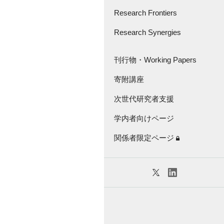
さきがけ・創発的
研究支援事業
Research Frontiers
Great Thinker Series
Research Synergies
論文紹介
Lecture Series
Research Frontiers -'18
座談会・インタビュー
刊行物・Working Papers
Virtual Seminar Series
キャラバン
寄附講座
刊行物
次世代研究者支援
Working Papers
学内者向けページ
KGRI独自の研究補助金
関係者限定ページ
特任教員紹介