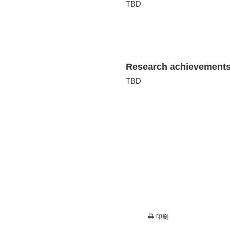
TBD
Research achievement
TBD
印刷