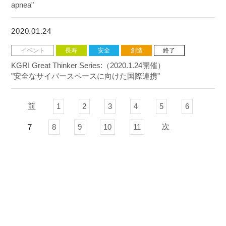
apnea"
2020.01.24
イベント
長寿
安全
創造
終了
KGRI Great Thinker Series:（2020.1.24開催）
"安全なサイバースペースに向けた国際連携"
前
1
2
3
4
5
6
次
7
8
9
10
11