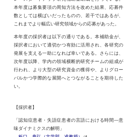
本年度は募集要項の周知方法を改めた結果、応募件
数としては横ばいだったものの、若干ではあるが、
これまでより幅広い研究領域からの応募があった。
本年度の採択者は以下の通りである。本補助金が、
採択者において適切かつ有効に活用され、各研究の
発展を支える一助になれば幸いである。さらには、
次年度以降、学内の領域横断的研究チームの組成が
行われ、より大型の研究資金の獲得や、よりグロー
バルかつ学際的な展開へとつながることを期待した
い。
【採択者】
「認知症患者・失語症患者の言語における時間―意
味ダイナミクスの解明」
板口 典弘（文学部 准教授）