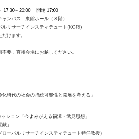
7:30～20:00 開場 17:00
キャンパス 東館ホール（８階）
ルリサーチインスティテュート(KGRI)
ただけます。
録不要，直接会場にお越しください。
齢化時代の社会の持続可能性と発展を考える」
ディスカッション「今よみがえる福澤・武見思想」
貢献」
ローバルリサーチインスティテュート特任教授）