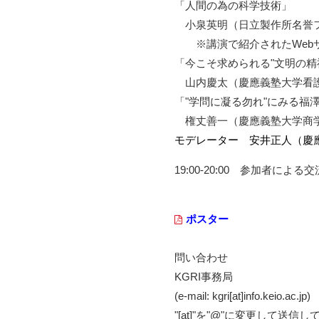
「人間の為の科学技術」
小泉英明（日立製作所名誉
※講演で紹介されたWeb
「今こそ求められる"文明の精
山内慶太（慶應義塾大学看
「"学問に凝る勿れ"にみる福
権丈善一（慶應義塾大学商
モデレーター 安井正人（慶應
19:00-20:00 参加者に
ポスター
問い合わせ
KGRI事務局
(e-mail: kgri[at]info.keio.ac.jp)
"[at]"を"@"に変更して送信