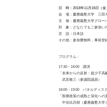
日 時：2018年11月16日（金）1
会 場：慶應義塾大学 三田
主 催：慶應義塾大学グローバ
対 象：どなたでもご参加い
言 語：日本語
その他：参加費無料，事前登
プログラム：
17:30－18:00 講演
「未来からの反射：超少子高
武見敬三（参議院議員）
18:00－19:00 パネル
「医療政策の成熟と深化への
中谷比呂樹（慶應義塾大学グ