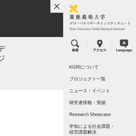
toggle
navigation
ドデ
検索
アクセス
Language
ジ
KGRIについて
プロジェクト一覧
組織概要
ニュース・イベント
リーダーシップ
KGRI研究プロジェクト
研究者情報・実績
KGRI研究指定寄付金につい
KGRI内センター
て
Research Showcase
学知による社会課題・
Research Video Index
経営課題解決