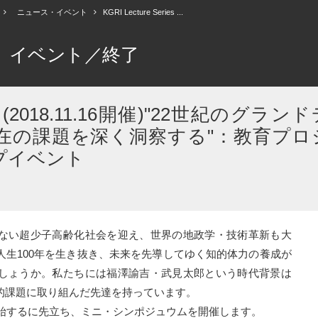
ニュース・イベント
KGRI Lecture Series ...
イベント／終了
ies : (2018.11.16開催)"22世紀のグラン
在の課題を深く洞察する"：教育プロ
プイベント
ない超少子高齢化社会を迎え、世界の地政学・技術革新も大
人生100年を生き抜き、未来を先導してゆく知的体力の養成が
しょうか。私たちには福澤諭吉・武見太郎という時代背景は
的課題に取り組んだ先達を持っています。
開始するに先立ち、ミニ・シンポジュウムを開催します。