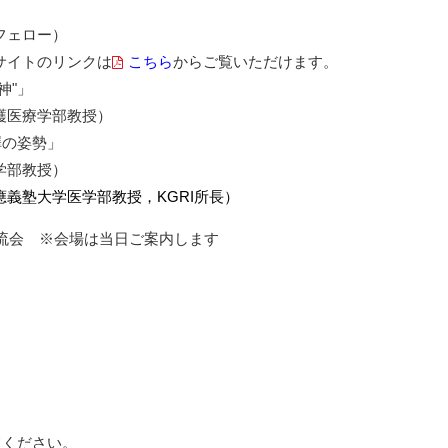
フェロー）
サイトのリンクは
こちら
からご覧いただけます。
神"」
護医療学部教授）
澤の姿勢」
学部教授）
義塾大学医学部教授，KGRI所長）
よる交流会 ※会場は当日ご案内します
してください。