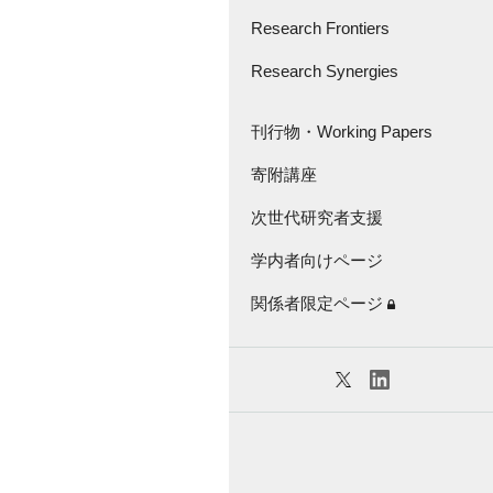
さきがけ・創発的
研究支援事業
Research Frontiers
Great Thinker Series
Research Synergies
論文紹介
Lecture Series
Research Frontiers -'18
座談会・インタビュー
刊行物・Working Papers
Virtual Seminar Series
キャラバン
寄附講座
刊行物
次世代研究者支援
Working Papers
学内者向けページ
KGRI独自の研究補助金
関係者限定ページ
特任教員紹介