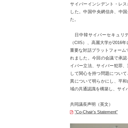
サイバーインシデント・レス
した。中国中央網信弁、中国外
た。
日中韓サイバーセキュリテ
（CIIS）、高麗大学が20
重要な対話プラットフォームで
れました。今回の会議で承認
イバー立法、サイバー犯罪、
して関心を持つ問題について
異について明らかにし、平和
域の共通認識を構築し、サイ
共同議長声明（英文）
"Co-Chair's Statement"