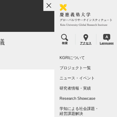
toggle
navigation
議
検索
アクセス
Language
KGRIについて
プロジェクト一覧
組織概要
ニュース・イベント
リーダーシップ
KGRI研究プロジェクト
研究者情報・実績
KGRI研究指定寄付金につい
KGRI内センター
て
Research Showcase
学知による社会課題・
Research Video Index
経営課題解決