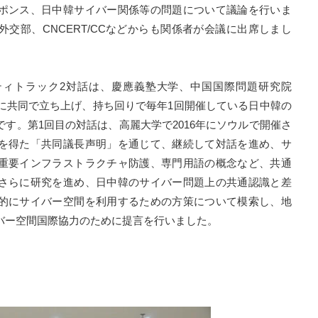
ポンス、日中韓サイバー関係等の問題について議論を行いま
交部、CNCERT/CCなどからも関係者が会議に出席しまし
ィトラック2対話は、慶應義塾大学、中国国際問題研究院
16年に共同で立ち上げ、持ち回りで毎年1回開催している日中韓の
す。第1回目の対話は、高麗大学で2016年にソウルで開催さ
を得た「共同議長声明」を通じて、継続して対話を進め、サ
重要インフラストラクチャ防護、専門用語の概念など、共通
さらに研究を進め、日中韓のサイバー問題上の共通認識と差
的にサイバー空間を利用するための方策について模索し、地
バー空間国際協力のために提言を行いました。