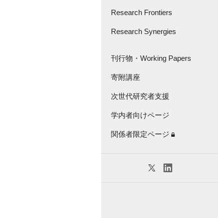
さきがけ・創発的
研究支援事業
Research Frontiers
Great Thinker Series
Research Synergies
論文紹介
Lecture Series
Research Frontiers -'18
座談会・インタビュー
刊行物・Working Papers
Virtual Seminar Series
キャラバン
寄附講座
刊行物
次世代研究者支援
Working Papers
学内者向けページ
KGRI独自の研究補助金
関係者限定ページ
特任教員紹介