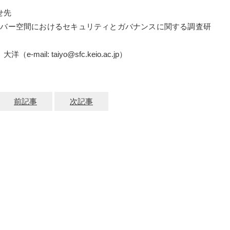
せ先
 サイバー空間におけるセキュリティとガバナンスに関する調査研
ail: taiyo@sfc.keio.ac.jp）
前記事
次記事