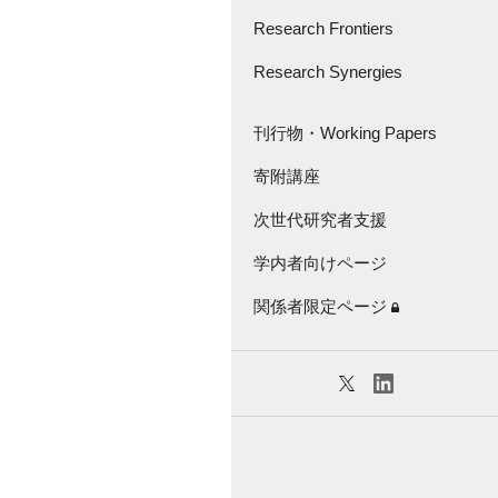
さきがけ・創発的
研究支援事業
Research Frontiers
Great Thinker Series
Research Synergies
論文紹介
Lecture Series
Research Frontiers -'18
座談会・インタビュー
刊行物・Working Papers
Virtual Seminar Series
キャラバン
寄附講座
刊行物
次世代研究者支援
Working Papers
学内者向けページ
KGRI独自の研究補助金
関係者限定ページ
特任教員紹介