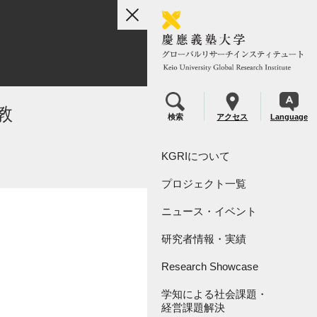
toggle
navigation
教
検索
アクセス
Language
KGRIについて
プロジェクト一覧
組織概要
ニュース・イベント
リーダーシップ
KGRI研究プロジェクト
研究者情報・実績
KGRI研究指定寄付金につい
KGRI内センター
て
Research Showcase
学知による社会課題・
Research Video Index
経営課題解決