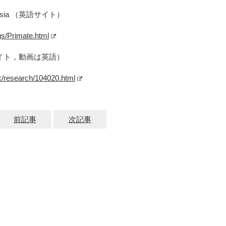
r Asia （英語サイト）
gs/Primate.html
イト，動画は英語）
lk/research/104020.html
前記事
次記事