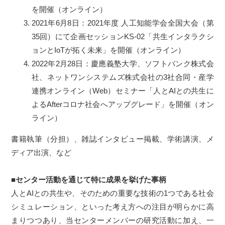
を開催（オンライン）
2021年6月8日：2021年度 人工知能学会全国大会（第
35回）にて企画セッションKS-02「共生インタラクシ
ョンとIoTが拓く未来」を開催（オンライン）
2022年2月28日：慶應義塾大学、ソフトバンク株式会
社、ネットワンシステムズ株式会社の3社合同・産学
連携オンライン（Web）セミナー「人とAIとの共生に
よるAfterコロナ社会へアップグレード」を開催（オン
ライン）
書籍執筆（分担）、雑誌インタビュー掲載、学術講演、メ
ディア出演、など
■センター活動を通じて特に成果を挙げた事柄
人とAIとの共生や、そのための重要な技術の1つである社会
シミュレーション、といった考え方への注目が明らかに高
まりつつあり、当センターメンバーの研究活動に加え、一