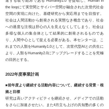
進する取り組みである"Humanity2.0"を提唱し、Human in
the loopにて実空間とサイバー空間が融合された次世代社会
空間の実現に向けた、基礎研究から実応用までを目指す。
社会は人間活動から創発される実態なき概念であり、社会
への過度な注視は肝心の人を見えなくしてしまう。社会は
多様な個人の集合体として結果的に創発されるものであ
り、人間中心として捉える必要がある。本センターは、こ
れまでの人類をHumanity1.0として、次世代型AIとの共生に
より、人類をHumanity2.0にアップグレードすることを究極
の目的とする。
2022年度事業計画
■前年度より継続する活動内容について、継続する背景・根
拠と目標
研究は高いアクティビティを継続させ、メディアでの活動
をさらに加速させたい。また4月立ち上げの共知塾の多くの