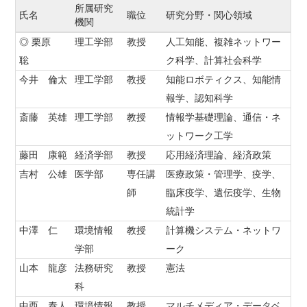
所属研究
氏名
職位
研究分野・関心領域
機関
◎ 栗原
理工学部
教授
人工知能、複雑ネットワー
聡
ク科学、計算社会科学
今井 倫太
理工学部
教授
知能ロボティクス、知能情
報学、認知科学
斎藤 英雄
理工学部
教授
情報学基礎理論、通信・ネ
ットワーク工学
藤田 康範
経済学部
教授
応用経済理論、経済政策
吉村 公雄
医学部
専任講
医療政策・管理学、疫学、
師
臨床疫学、遺伝疫学、生物
統計学
中澤 仁
環境情報
教授
計算機システム・ネットワ
学部
ーク
山本 龍彦
法務研究
教授
憲法
科
中西 泰人
環境情報
教授
マルチメディア・データベ