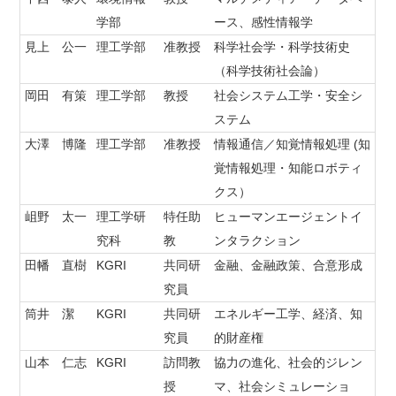
学部
ース、感性情報学
見上 公一
理工学部
准教授
科学社会学・科学技術史
（科学技術社会論）
岡田 有策
理工学部
教授
社会システム工学・安全シ
ステム
大澤 博隆
理工学部
准教授
情報通信／知覚情報処理 (知
覚情報処理・知能ロボティ
クス）
岨野 太一
理工学研
特任助
ヒューマンエージェントイ
究科
教
ンタラクション
田幡 直樹
KGRI
共同研
金融、金融政策、合意形成
究員
筒井 潔
KGRI
共同研
エネルギー工学、経済、知
究員
的財産権
山本 仁志
KGRI
訪問教
協力の進化、社会的ジレン
授
マ、社会シミュレーショ