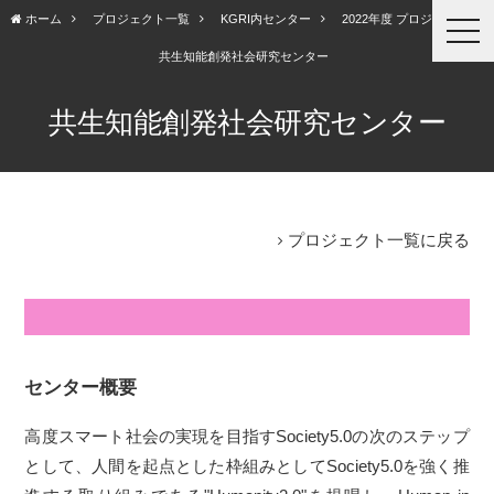
ホーム
プロジェクト一覧
KGRI内センター
2022年度 プロジェクト
togg
navi
共生知能創発社会研究センター
共生知能創発社会研究センター
プロジェクト一覧に戻る
センター概要
高度スマート社会の実現を目指すSociety5.0の次のステップ
として、人間を起点とした枠組みとしてSociety5.0を強く推