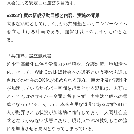
入会による安定した運営を目指す。
■2022年度の新規活動目標と内容、実施の背景
大きな活動としては、4月から共知塾というコンソーシアム
を立ち上げる計画である。趣旨は以下のようなものとな
る。
「共知塾」設立趣意書
超少子高齢化に伴う労働力の補填や、介護対策、地域活性
化、そして、With Covid-19社会への適応という要求も追加
されての社会のDX化が求められる現在、巨大化及び複雑化
が加速しているサイバー空間を起因とする混乱は、人類に
とってもはやサイバー空間に留まらず、実生活全般への脅
威となっている。そして、本来有用な道具であるはずのITに
人が翻弄される状況が加速的に進行しており、人間社会崩
壊となりかねない状態にあり、現時点でのAI技術もこの流
れを加速させる要因となってしまっている。