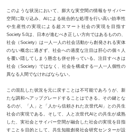
このような状況において、膨大な実空間の情報をサイバー
空間に取り込み、AIによる統合的な処理を行い高い効率性
や生産性の実現による超スマート社会の実現を目指す
Society 5.0は、日本が進むべき正しい方向ではあるものの、
社会（Society）は一人一人の社会活動から創発される実体
のない概念に過ぎず、社会への過度な注目は肝心の個々人
を覆い隠してしまう懸念も併せ持っている。注目すべきは
社会（Society）ではなく、社会を構成する一人一人個性の
異なる人間でなければならない。
この混乱した状況を元に戻すことは不可能であろうが、新
たな調和へアップグレードすることはできる。その鍵とな
るのが、「人」と「人から信頼された次世代AI」との共生
社会の実現である。そして、人と次世代AIとの共生が成熟
した、実社会とサイバー空間が融合した社会の実現を目指
すことを目的として、共生知能創発社会研究センターが設