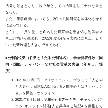
活発な動きとなり、設立年としての活動をして十分な量と
なった。
また、産学連携においても、2件の共同研究を具体化させる
に至っている。
さらに、「共知塾」と命名した産官学を巻き込む勉強会立
ち上げ構想が生まれ、2022年度4月から実際に立ち上げると
いった新展開も大きな成果である。
■公刊論文数（件数と主たる公刊誌名）、学会発表件数（国
内・国際）、イベントなど社会貢献の実績（年月日、場
所）
2021年11月3日：JSTサイエンスアゴラにて「人とAI
との共生：日本型AIにおける人間中心とは？」セッシ
ョンを開催（オンライン）
2021年8月16日：第6回全脳アーキテクチャシンポジ
ウム [オンライン開催] 人と共存する脳型AIを目指して