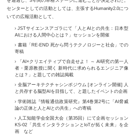
を通過し、3年間の本格ステージに進むことが決定された。
センターとしての活動としては、主張するHumanity2.0につ
いての広報活動として、
JSTサイエンスアゴラにて「人とAIとの共生：日本型
AIにおける人間中心とは？」セッションを開催
書籍「RE-END 死から問うテクノロジーと社会」での
寄稿
「AI×クリエイティブで自走せよ！ ～ AI研究の第一人
者・栗原教授に聞く 新時代に求められるエンジニア像
とは？」と題しての雑誌掲載
全脳アーキテクチャシンポジウム [オンライン開催] 人
と共存する脳型AIを目指して、と題したイベントの企画
学術雑誌『情報通信政策研究』第4巻第2号に「AI脅威
論の正体と人とAIとの共生」への寄稿
人工知能学会全国大会（第35回）にて企画セッション
KS-02「共生インタラクションとIoTが拓く未来」を企
画 など