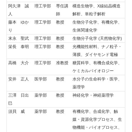
阿久津 誠
理工学部
専任講
構造生物学、X線結晶構造
人
師
解析、単粒子解析
藤本 ゆか
理工学部
教授
生物分子化学、有機化学、
り
生体関連化学
末永 聖武
理工学部
教授
生物分子化学 (天然物化学)
栄長 泰明
理工学部
教授
光機能性材料、ナノ粒子・
薄膜、ダイヤモンド電極
高橋 大介
理工学部
准教授
糖質科学、有機合成化学、
ケミカルバイオロジー
安井 正人
医学部
教授
水分子の生命科学・医学、
薬理学
三澤 日出
薬学部
教授
神経化学・神経薬理学
巳
須貝 威
薬学部
教授
有機化学、合成化学、触
媒・資源化学プロセス、生
物機能・バイオプロセス、