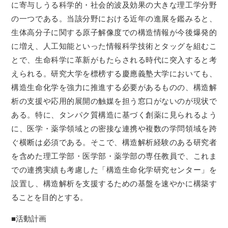
に寄与しうる科学的・社会的波及効果の大きな理工学分野
の一つである。当該分野における近年の進展を鑑みると、
生体高分子に関する原子解像度での構造情報が今後爆発的
に増え、人工知能といった情報科学技術とタッグを組むこ
とで、生命科学に革新がもたらされる時代に突入すると考
えられる。研究大学を標榜する慶應義塾大学においても、
構造生命化学を強力に推進する必要があるものの、構造解
析の支援や応用的展開の触媒を担う窓口がないのが現状で
ある。特に、タンパク質構造に基づく創薬に見られるよう
に、医学・薬学領域との密接な連携や複数の学問領域を跨
ぐ横断は必須である。そこで、構造解析経験のある研究者
を含めた理工学部・医学部・薬学部の専任教員で、これま
での連携実績も考慮した「構造生命化学研究センター」を
設置し、構造解析を支援するための基盤を速やかに構築す
ることを目的とする。
■活動計画