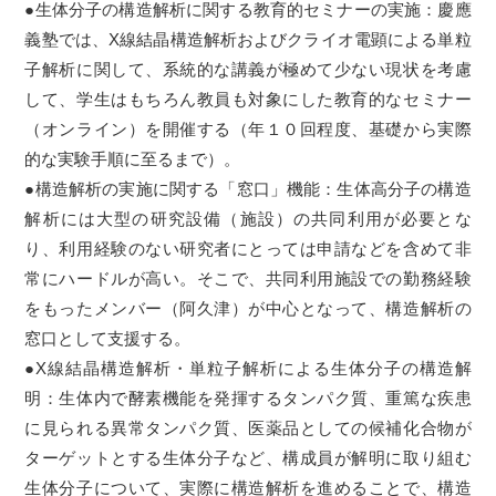
●生体分子の構造解析に関する教育的セミナーの実施：慶應
義塾では、X線結晶構造解析およびクライオ電顕による単粒
子解析に関して、系統的な講義が極めて少ない現状を考慮
して、学生はもちろん教員も対象にした教育的なセミナー
（オンライン）を開催する（年１０回程度、基礎から実際
的な実験手順に至るまで）。
●構造解析の実施に関する「窓口」機能：生体高分子の構造
解析には大型の研究設備（施設）の共同利用が必要とな
り、利用経験のない研究者にとっては申請などを含めて非
常にハードルが高い。そこで、共同利用施設での勤務経験
をもったメンバー（阿久津）が中心となって、構造解析の
窓口として支援する。
●X線結晶構造解析・単粒子解析による生体分子の構造解
明：生体内で酵素機能を発揮するタンパク質、重篤な疾患
に見られる異常タンパク質、医薬品としての候補化合物が
ターゲットとする生体分子など、構成員が解明に取り組む
生体分子について、実際に構造解析を進めることで、構造