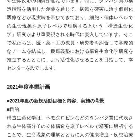
や生体反応の制御が進んでいます。特に、タンパク質の構
造情報を活用した創薬を通じて、病気を確実に治す個別化
医療などが現実味を帯びてきており、細胞・個体レベルで
の生命現象を原子レベルで理解するという「構造生命化
学」研究がより重要視される時代に突入しています。そこ
で私たちは、医・薬・工の教員・研究者を糾合して学際的
なチームを結成し、慶應義塾における構造生命化学研究を
推進するとともに、より活性化させることを目指して、本
センターを設立します。
2021年度事業計画
■2021年度の新規活動目標と内容、実施の背景
■目的
構造生命化学は、ヘモグロビンなどのタンパク質に代表さ
れる生体高分子の立体構造を原子レベルで精密に解析する
ことで、生命現象の理解とともに人の健康増進・疾患治療