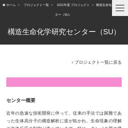
プロジェクト一覧
2021年度 プロジェクト
構造生命化学研究セン
ホーム
togg
navi
ター（SU）
構造生命化学研究センター（SU）
プロジェクト一覧に戻る
センター概要
近年の急速な技術開発に伴って、従来の手法では困難であ
った生体高分子の構造解析に道が拓かれ、生命現象の理解